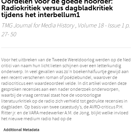
Oordelen voor de goede hoorder:
Radiokritiek versus dagbladkritiek
tijdens het interbellum1
TMG Journal for Media History
, Volume 18 - Issue 1 p.
27- 50
Voor het uitbreken van de Tweede Wereldoorlog werden op de Nede
critici van naam hun licht lieten schijnen over een letterkundig
onderwerp. In veel gevallen was zo’n boekenhalfuurtje gewijd aan
een recent verschenen roman of poëziebundel, waarover de
radiocriticus een waardeoordeel velde. In dit artikel worden deze
gesproken recensies aan een nader onderzoek onderworpen,
waarbij de vraag centraal staat hoe de vooroorlogse
literatuurkritiek op de radio zich verhield tot gedrukte recensies in
dagbladen. Op basis van twee casestudy’s, de AVRO-criticus P.H.
Ritter jr. en de VARA medewerker A.M. de Jong, blijkt welke invloed
het nieuwe medium radio had op de
Additional Metadata