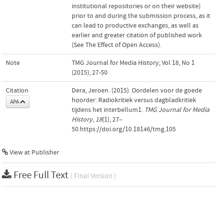
institutional repositories or on their website)
prior to and during the submission process, as it
can lead to productive exchanges, as well as
earlier and greater citation of published work
(See The Effect of Open Access).
Note
TMG Journal for Media History; Vol 18, No 1
(2015); 27-50
Citation
Dera, Jeroen. (2015). Oordelen voor de goede
hoorder: Radiokritiek versus dagbladkritiek
APA
tijdens het interbellum1.
TMG Journal for Media
History
,
18
(1), 27–
50.https://doi.org/10.18146/tmg.105
View at Publisher
Free Full Text
( Final Version )