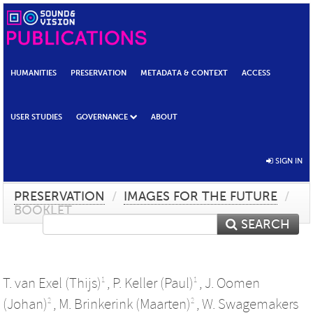
HUMANITIES
PRESERVATION
METADATA & CONTEXT
ACCESS
USER STUDIES
GOVERNANCE
ABOUT
SIGN IN
PRESERVATION
/
IMAGES FOR THE FUTURE
/
BOOKLET
SEARCH
T. van Exel (Thijs)
,
P. Keller (Paul)
,
J. Oomen
1
1
(Johan)
,
M. Brinkerink (Maarten)
,
W. Swagemakers
2
2