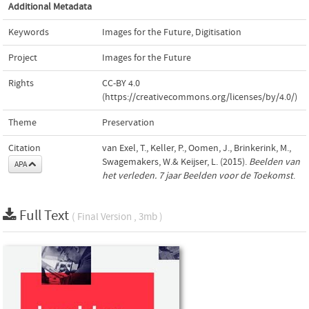
Additional Metadata
Keywords
Images for the Future
,
Digitisation
Project
Images for the Future
Rights
CC-BY 4.0
(https://creativecommons.org/licenses/by/4.0/)
Theme
Preservation
Citation
van Exel, T., Keller, P., Oomen, J., Brinkerink, M.,
Swagemakers, W.& Keijser, L. (2015).
Beelden van
APA
het verleden. 7 jaar Beelden voor de Toekomst
.
Full Text
( Final Version , 3mb )