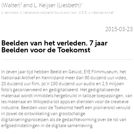
(Walter)
and
L. Keijser (Liesbeth)
3
4
1: Kennisland ,
2: Netherlands Institute for Sound and Vision ,
3: EYE ,
4: Nationaal Archief
2015-03-23
Beelden van het verleden. 7 jaar
Beelden voor de Toekomst
In zeven jaar tijd hebben Beeld en Geluid, EYE Filmmuseum, het
Nationaal Archief en Kennisland meer dan 90 duizend uur video,
20 duizend uur film, zo’n 100 duizend uur audio en 2,5 miljoen
foto’s geconserveerd en gedigitaliseerd. Het gedigitaliseerde
materiaal wordt inmiddels hergebruikt in talloze toepassingen, van
les materiaal en Wikipedia tot apps en diensten voor de creatieve
industrie. Beelden voor de Toekomst heeft een pioniersrol vervuld
in zowel de ontwikkeling van grootschalige
digitaliseringsprocessen als de gedachtevorming over de rol van
erfgoedinstellingen in de digitale samenleving.