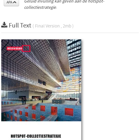
Geluid invulling kan geven aan de hotspot-
APA
collectiestrategie
.
Full Text
( Final Version , 2mb )