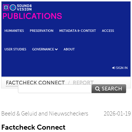
HUMANITIES
PRESERVATION
METADATA & CONTEXT
ACCESS
USER STUDIES
GOVERNANCE
ABOUT
SIGN IN
FACTCHECK CONNECT
/
REPORT
SEARCH
Beeld & Geluid
and
Nieuwscheckers
2026-01-19
Factcheck Connect