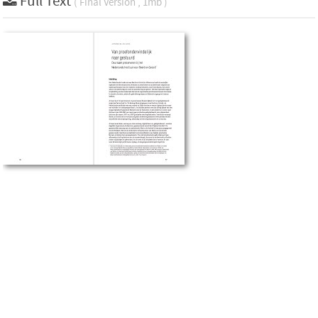
Full Text
( Final Version , 1mb )