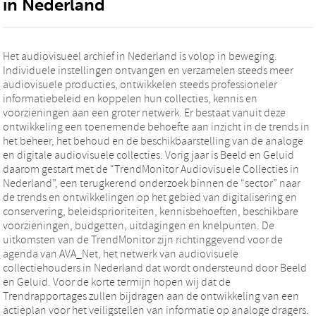
in Nederland
Het audiovisueel archief in Nederland is volop in beweging.
Individuele instellingen ontvangen en verzamelen steeds meer
audiovisuele producties, ontwikkelen steeds professioneler
informatiebeleid en koppelen hun collecties, kennis en
voorzieningen aan een groter netwerk. Er bestaat vanuit deze
ontwikkeling een toenemende behoefte aan inzicht in de trends in
het beheer, het behoud en de beschikbaarstelling van de analoge
en digitale audiovisuele collecties. Vorig jaar is Beeld en Geluid
daarom gestart met de “TrendMonitor Audiovisuele Collecties in
Nederland”, een terugkerend onderzoek binnen de “sector” naar
de trends en ontwikkelingen op het gebied van digitalisering en
conservering, beleidsprioriteiten, kennisbehoeften, beschikbare
voorzieningen, budgetten, uitdagingen en knelpunten. De
uitkomsten van de TrendMonitor zijn richtinggevend voor de
agenda van AVA_Net, het netwerk van audiovisuele
collectiehouders in Nederland dat wordt ondersteund door Beeld
en Geluid. Voor de korte termijn hopen wij dat de
Trendrapportages zullen bijdragen aan de ontwikkeling van een
actieplan voor het veiligstellen van informatie op analoge dragers.