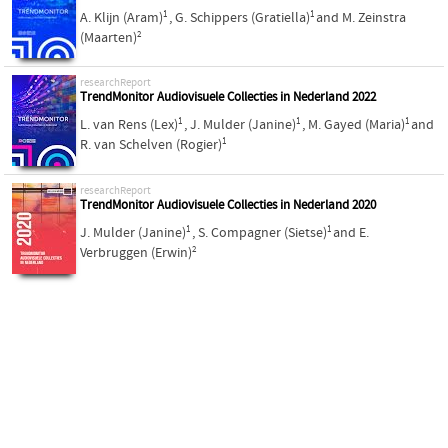
1
1
A. Klijn (Aram)
,
G. Schippers (Gratiella)
and
M. Zeinstra
2
(Maarten)
researchReport
TrendMonitor Audiovisuele Collecties in Nederland 2022
1
1
1
L. van Rens (Lex)
,
J. Mulder (Janine)
,
M. Gayed (Maria)
and
1
R. van Schelven (Rogier)
researchReport
TrendMonitor Audiovisuele Collecties in Nederland 2020
1
1
J. Mulder (Janine)
,
S. Compagner (Sietse)
and
E.
2
Verbruggen (Erwin)